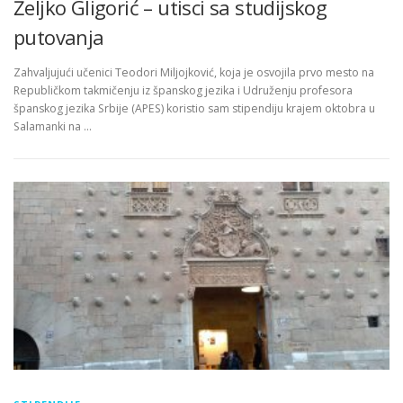
Željko Gligorić – utisci sa studijskog
putovanja
Zahvaljujući učenici Teodori Miljojković, koja je osvojila prvo mesto na
Republičkom takmičenju iz španskog jezika i Udruženju profesora
španskog jezika Srbije (APES) koristio sam stipendiju krajem oktobra u
Salamanki na …