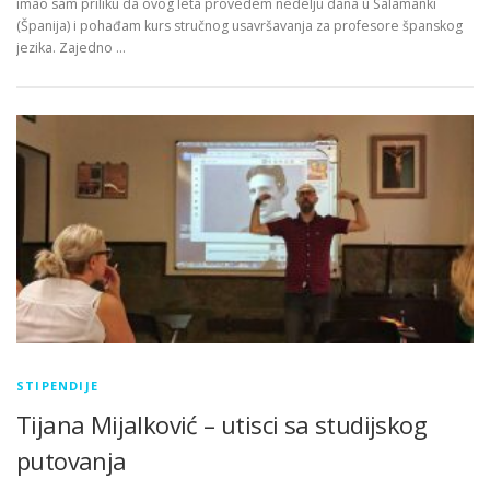
imao sam priliku da ovog leta provedem nedelju dana u Salamanki
(Španija) i pohađam kurs stručnog usavršavanja za profesore španskog
jezika. Zajedno …
STIPENDIJE
Tijana Mijalković – utisci sa studijskog
putovanja