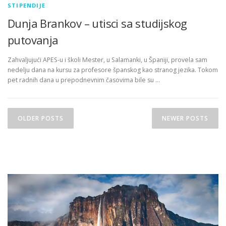
STIPENDIJE
Dunja Brankov – utisci sa studijskog
putovanja
Zahvaljujući APES-u i školi Mester, u Salamanki, u Španiji, provela sam
nedelju dana na kursu za profesore španskog kao stranog jezika. Tokom
pet radnih dana u prepodnevnim časovima bile su …
Posts navigation
OLDER POSTS
NEWER POSTS