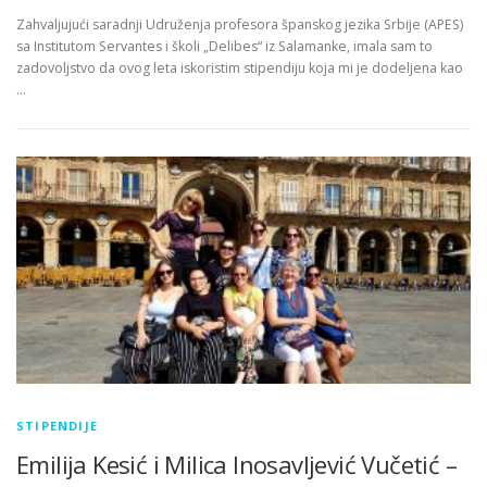
Zahvaljujući saradnji Udruženja profesora španskog jezika Srbije (APES)
sa Institutom Servantes i školi „Delibes“ iz Salamanke, imala sam to
zadovoljstvo da ovog leta iskoristim stipendiju koja mi je dodeljena kao
…
STIPENDIJE
Emilija Kesić i Milica Inosavljević Vučetić –