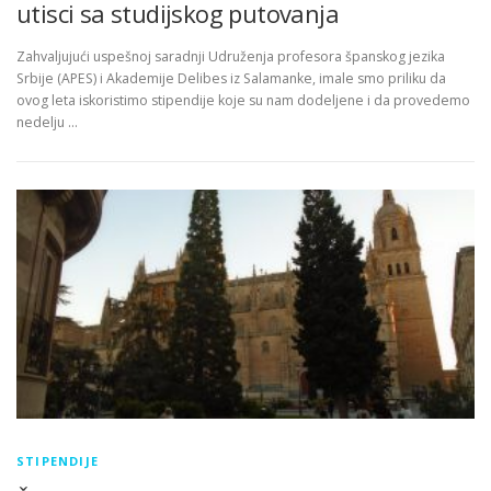
utisci sa studijskog putovanja
Zahvaljujući uspešnoj saradnji Udruženja profesora španskog jezika
Srbije (APES) i Akademije Delibes iz Salamanke, imale smo priliku da
ovog leta iskoristimo stipendije koje su nam dodeljene i da provedemo
nedelju …
STIPENDIJE