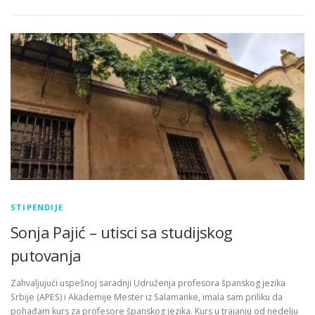
STIPENDIJE
Sonja Pajić – utisci sa studijskog
putovanja
Zahvaljujući uspešnoj saradnji Udruženja profesora španskog jezika
Srbije (APES) i Akademije Mester iz Salamanke, imala sam priliku da
pohađam kurs za profesore španskog jezika. Kurs u trajanju od nedelju