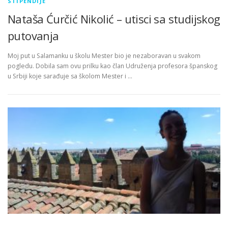
STIPENDIJE
Nataša Ćurčić Nikolić – utisci sa studijskog
putovanja
Moj put u Salamanku u školu Mester bio je nezaboravan u svakom
pogledu. Dobila sam ovu prilku kao član Udruženja profesora španskog
u Srbiji koje sarađuje sa školom Mester i …