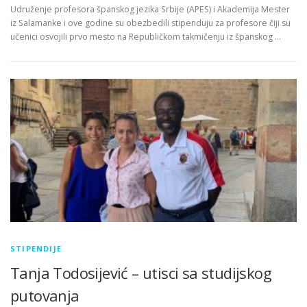
Udruženje profesora španskog jezika Srbije (APES) i Akademija Mester
iz Salamanke i ove godine su obezbedili stipenduju za profesore čiji su
učenici osvojili prvo mesto na Republičkom takmičenju iz španskog …
STIPENDIJE
Tanja Todosijević – utisci sa studijskog
putovanja