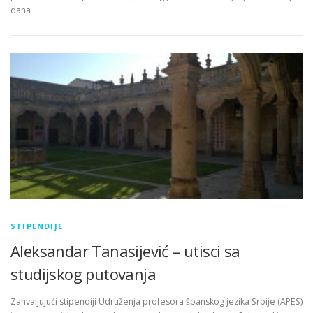
dana …
STIPENDIJE
Aleksandar Tanasijević – utisci sa
studijskog putovanja
Zahvaljujući stipendiji Udruženja profesora španskog jezika Srbije (APES)