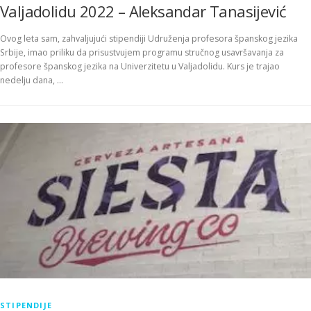
Valjadolidu 2022 – Aleksandar Tanasijević
Ovog leta sam, zahvaljujući stipendiji Udruženja profesora španskog jezika
Srbije, imao priliku da prisustvujem programu stručnog usavršavanja za
profesore španskog jezika na Univerzitetu u Valjadolidu. Kurs je trajao
nedelju dana, …
STIPENDIJE