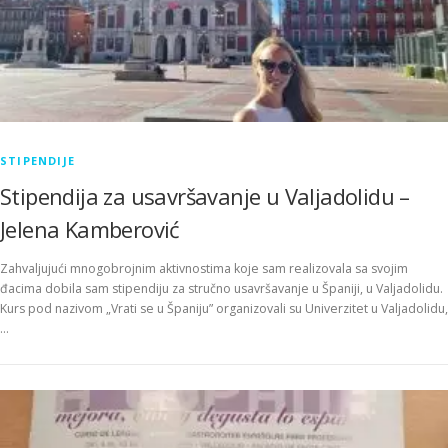
STIPENDIJE
Stipendija za usavršavanje u Valjadolidu –
Jelena Kamberović
Zahvaljujući mnogobrojnim aktivnostima koje sam realizovala sa svojim
đacima dobila sam stipendiju za stručno usavršavanje u Španiji, u Valjadolidu.
Kurs pod nazivom „Vrati se u Španiju” organizovali su Univerzitet u Valjadolidu,
…