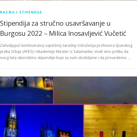
RAZNO
/
STIPENDIJE
Stipendija za stručno usavršavanje u
Burgosu 2022 – Milica Inosavljević Vučetić
Zahvaljujući kontinuiranoj uspešnoj saradnji Udruženja profesora španskog
jezika Srbije (APES) i Akademije Mester iz Salamanke, imali smo priliku da
ovog leta iskoristimo stipendije koje su nam dodeljene i da provedemo …