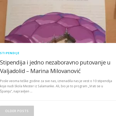
STIPENDIJE
Stipendija i jedno nezaboravno putovanje u
Valjadolid – Marina Milovanović
Posle veoma teške godine za sve nas, iznenadila nas je vest o 10 stipendija
koje nudi škola Mester iz Salamanke. Ali, bio je to program „Vrati se u
Španiju”, napravljen …
Posts navigation
OLDER POSTS