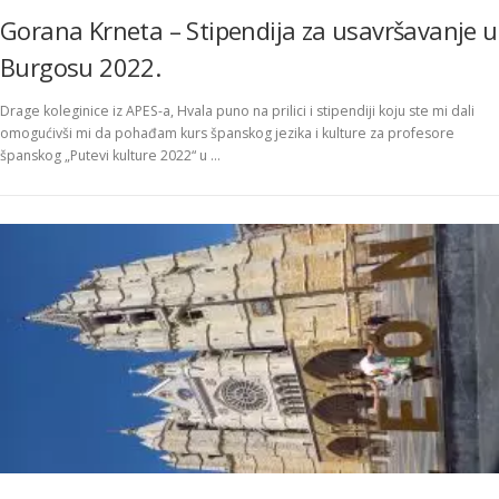
Gorana Krneta – Stipendija za usavršavanje u
Burgosu 2022.
Drage koleginice iz APES-a, Hvala puno na prilici i stipendiji koju ste mi dali
omogućivši mi da pohađam kurs španskog jezika i kulture za profesore
španskog „Putevi kulture 2022“ u …