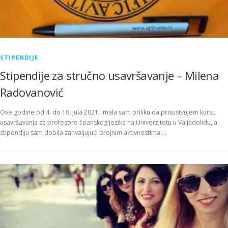
STIPENDIJE
Stipendije za stručno usavršavanje – Milena
Radovanović
Ove godine od 4. do 10. jula 2021. imala sam priliku da prisustvujem kursu
usavršavanja za profesore španskog jezika na Univerzitetu u Valjadolidu, a
stipendiju sam dobila zahvaljujući brojnim aktivnostima …