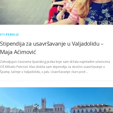
STIPENDIJE
Stipendija za usavršavanje u Valjadolidu –
Maja Aćimović
Zahvaljujući časovima španskog jezika koje sam držala najmlađim učenicima
OŠ Mihailo Petrović Alas dobila sam stipendiju za stručno usavršavanje u
Španiji, tačnije u Valjadolidu, u julu. Usavršavanje i kurs pod …