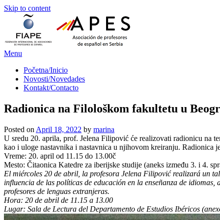
Skip to content
Menu
Početna/Inicio
Novosti/Novedades
Kontakt/Contacto
Radionica na Filološkom fakultetu u Beog
Posted on
April 18, 2022
by
marina
U sredu 20. aprila, prof. Jelena Filipović će realizovati radionicu na te
kao i uloge nastavnika i nastavnica u njihovom kreiranju. Radionica 
Vreme: 20. april od 11.15 do 13.00č
Mesto: Čitaonica Katedre za iberijske studije (aneks između 3. i 4. spr
El miércoles 20 de abril, la profesora Jelena Filipović realizará un t
influencia de las políticas de educación en la enseñanza de idiomas, a
profesores de lenguas extranjeras.
Hora: 20 de abril de 11.15 a 13.00
Lugar: Sala de Lectura del Departamento de Estudios Ibéricos (anexo 