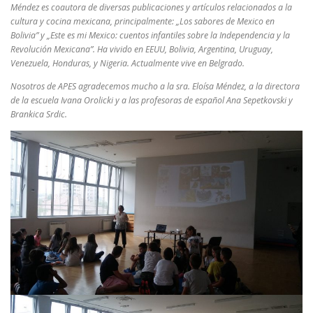
Méndez es coautora de diversas publicaciones y artículos relacionados a la
cultura y cocina mexicana, principalmente: „Los sabores de Mexico en
Bolivia” y „Este es mi Mexico: cuentos infantiles sobre la Independencia y la
Revolución Mexicana”. Ha vivido en EEUU, Bolivia, Argentina, Uruguay,
Venezuela, Honduras, y Nigeria. Actualmente vive en Belgrado.
Nosotros de APES agradecemos mucho a la sra. Eloísa Méndez, a la directora
de la escuela Ivana Orolicki y a las profesoras de español Ana Sepetkovski y
Brankica Srdic.