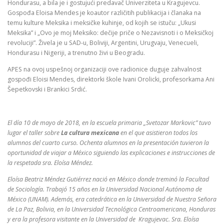
Hondurasu, a bila je i gostujući predavač Univerziteta u Kragujevcu.
Gospođa Eloisa Mendes je koautor različitih publikacija i članaka na
temu kulture Meksika i meksičke kuhinje, od kojih se istuču: „Ukusi
Meksika” i „Ovo je moj Meksiko: dečije priče o Nezavisnoti i o Meksičkoj
revoluciji”. Živela je u SAD-u, Boliviji, Argentini, Urugvaju, Venecueli,
Hondurasu i Nigeriji, a trenutno živi u Beogradu.
APES na ovoj uspešnoj organizaciji ove radionice duguje zahvalnost
gospođi Eloisi Mendes, direktorki škole Ivani Orolicki, profesorkama Ani
Šepetkovski i Brankici Srdić.
El día 10 de mayo de 2018, en la escuela primaria „Svetozar Markovic” tuvo
lugar el taller sobre
La cultura mexicana
en el que asistieron todos los
alumnos del cuarto curso. Ochenta alumnos en la presentación tuvieron la
oportunidad de viajar a México siguiendo las explicaciones e instrucciones de
la respetada sra. Eloísa Méndez.
Eloísa Beatriz Méndez Gutiérrez nació en México donde treminó la Facultad
de Sociología. Trabajó 15 años en la Universidad Nacional Autónoma de
México (UNAM). Además, era catedrática en la Universidad de Nuestra Señora
de La Paz, Bolivia, en la Universidad Tecnológica Centroamericana, Honduras
y era la profesora visitante en la Universidad de Kragujevac. Sra. Eloísa