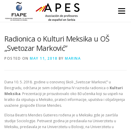
Skip to content
Menu
Radionica o Kulturi Meksika u OŠ
„Svetozar Marković”
POSTED ON
MAY 11, 2018
BY
MARINA
Dana 10. 5. 2018. godine u osnovnoj školi „Svetozar Marković” u
Beogradu, održana je svim odeljenjima IV razreda radionica o
Kulturi
Meksika
. Prezentaciji je prisustvovalo oko 80 učenika koji su uspeli na
kratko da otputuju u Meksiko, prateći informacije, uputstva i objašnjenja
uvažene gospođe Eloise Mendes.
Eloisa Beatris Mendes Gutieres rođena je u Meksiku gde je završila
studije Sociologije. Petnaest godina je predavala na Univerzitetu u
Meksiku, predavala je na Univerzitetu u Boloviji, na Univerzitetu u