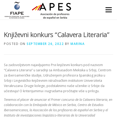
Skip to content
Menu
Književni konkurs “Calavera Literaria”
POSTED ON
SEPTEMBER 26, 2022
BY
MARINA
Sa zadovoljstvom najavljujemo Prvi književni konkurs pod nazivom
“Calavera Literaria” u saradnji sa Ambasadom Meksika u Srbiji, Centrom
za iberoameričke studije, Udruženjem profesora španskog jezika u
Srbiji i Lingvističko-književnim istraživačkim institutom Univerziteta
Verakruzana. Drage kolege, podstaknimo naše učenike iz Srbije da
učestvuju! O kriterijumima i nagradama pročitajte više u prilogu.
Tenemos el placer de anunciar el Primer concurso de la Calavera literaria, en
colaboración con la Embajada de México en Serbia, Centro de Estudios
Iberoamericanos, la Asociación de los profesores de español en Serbia y el
Instituto de investigaciones lingüístico-literarias de la Universidad