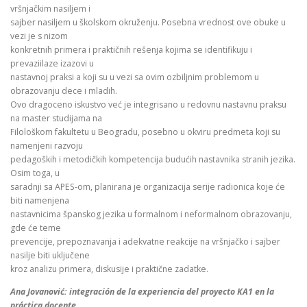
vršnjačkim nasiljem i
sajber nasiljem u školskom okruženju. Posebna vrednost ove obuke u
vezi je s nizom
konkretnih primera i praktičnih rešenja kojima se identifikuju i
prevaziilaze izazovi u
nastavnoj praksi a koji su u vezi sa ovim ozbiljnim problemom u
obrazovanju dece i mladih.
Ovo dragoceno iskustvo već je integrisano u redovnu nastavnu praksu
na master studijama na
Filološkom fakultetu u Beogradu, posebno u okviru predmeta koji su
namenjeni razvoju
pedagoških i metodičkih kompetencija budućih nastavnika stranih jezika.
Osim toga, u
saradnji sa APES-om, planirana je organizacija serije radionica koje će
biti namenjena
nastavnicima španskog jezika u formalnom i neformalnom obrazovanju,
gde će teme
prevencije, prepoznavanja i adekvatne reakcije na vršnjačko i sajber
nasilje biti uključene
kroz analizu primera, diskusije i praktične zadatke.
Ana Jovanović: integración de la experiencia del proyecto KA1 en la
práctica docente