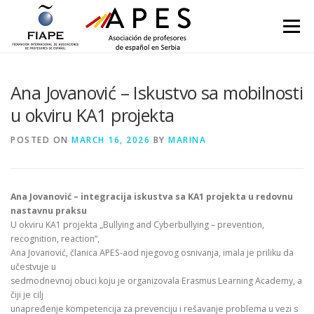
Skip to content
Menu
Ana Jovanović – Iskustvo sa mobilnosti
u okviru KA1 projekta
POSTED ON
MARCH 16, 2026
BY
MARINA
Ana Jovanović – integracija iskustva sa KA1 projekta u redovnu
nastavnu praksu
U okviru KA1 projekta „Bullying and Cyberbullying – prevention,
recognition, reaction“,
Ana Jovanović, članica APES-aod njegovog osnivanja, imala je priliku da
učestvuje u
sedmodnevnoj obuci koju je organizovala Erasmus Learning Academy, a
čiji je cilj
unapređenje kompetencija za prevenciju i rešavanje problema u vezi s