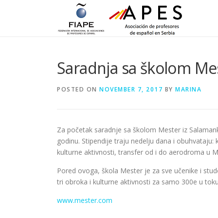
Skip to content
Saradnja sa školom Mes
POSTED ON
NOVEMBER 7, 2017
BY
MARINA
Za početak saradnje sa školom Mester iz Salamanke
godinu. Stipendije traju nedelju dana i obuhvataju:
kulturne aktivnosti, transfer od i do aerodroma u Ma
Pored ovoga, škola Mester je za sve učenike i stu
tri obroka i kulturne aktivnosti za samo 300e u to
www.mester.com