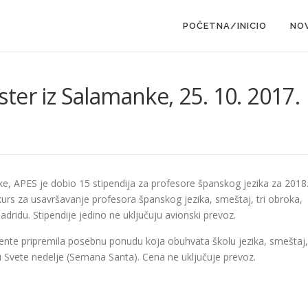
POČETNA/INICIO
NO
ter iz Salamanke, 25. 10. 2017.
, APES je dobio 15 stipendija za profesore španskog jezika za 2018
 kurs za usavršavanje profesora španskog jezika, smeštaj, tri obroka,
dridu. Stipendije jedino ne uključuju avionski prevoz.
dente pripremila posebnu ponudu koja obuhvata školu jezika, smeštaj,
ku Svete nedelje (Semana Santa). Cena ne uključuje prevoz.