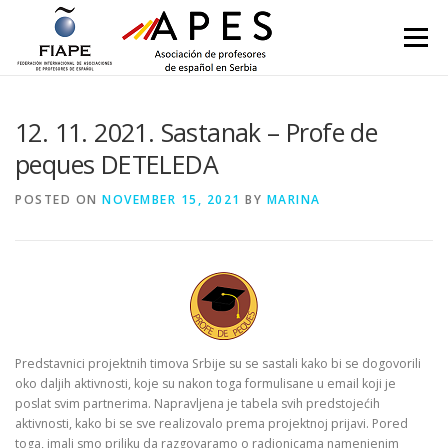
Skip to content
Menu
12. 11. 2021. Sastanak – Profe de
peques DETELEDA
POSTED ON
NOVEMBER 15, 2021
BY
MARINA
Predstavnici projektnih timova Srbije su se sastali kako bi se dogovorili
oko daljih aktivnosti, koje su nakon toga formulisane u email koji je
poslat svim partnerima. Napravljena je tabela svih predstojećih
aktivnosti, kako bi se sve realizovalo prema projektnoj prijavi. Pored
toga, imali smo priliku da razgovaramo o radionicama namenjenim