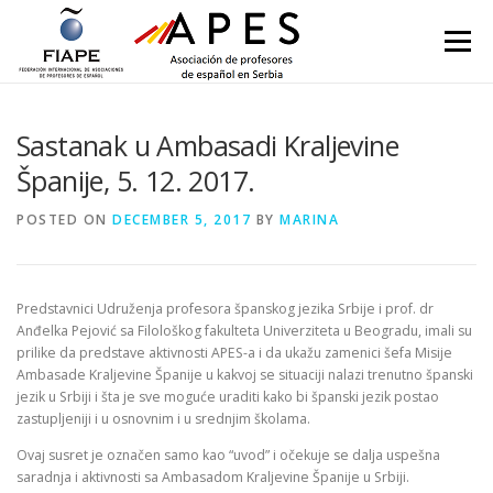
Skip to content
Menu
Sastanak u Ambasadi Kraljevine
Španije, 5. 12. 2017.
POSTED ON
DECEMBER 5, 2017
BY
MARINA
Predstavnici Udruženja profesora španskog jezika Srbije i prof. dr
Anđelka Pejović sa Filološkog fakulteta Univerziteta u Beogradu, imali su
prilike da predstave aktivnosti APES-a i da ukažu zamenici šefa Misije
Ambasade Kraljevine Španije u kakvoj se situaciji nalazi trenutno španski
jezik u Srbiji i šta je sve moguće uraditi kako bi španski jezik postao
zastupljeniji i u osnovnim i u srednjim školama.
Ovaj susret je označen samo kao “uvod” i očekuje se dalja uspešna
saradnja i aktivnosti sa Ambasadom Kraljevine Španije u Srbiji.