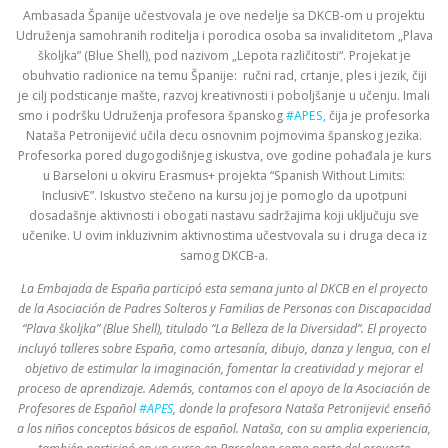
Ambasada Španije učestvovala je ove nedelje sa DKCB-om u projektu
Udruženja samohranih roditelja i porodica osoba sa invaliditetom „Plava
školjka” (Blue Shell), pod nazivom „Lepota različitosti“. Projekat je
obuhvatio radionice na temu Španije: ručni rad, crtanje, ples i jezik, čiji
je cilj podsticanje mašte, razvoj kreativnosti i poboljšanje u učenju. Imali
smo i podršku Udruženja profesora španskog
#APES,
čija je profesorka
Nataša Petronijević učila decu osnovnim pojmovima španskog jezika.
Profesorka pored dugogodišnjeg iskustva, ove godine pohađala je kurs
u Barseloni u okviru Erasmus+ projekta “Spanish Without Limits:
InclusivE”. Iskustvo stečeno na kursu joj je pomoglo da upotpuni
dosadašnje aktivnosti i obogati nastavu sadržajima koji uključuju sve
učenike. U ovim inkluzivnim aktivnostima učestvovala su i druga deca iz
samog DKCB-a.
La Embajada de España participó esta semana junto al DKCB en el proyecto
de la Asociación de Padres Solteros y Familias de Personas con Discapacidad
“Plava školjka” (Blue Shell), titulado “La Belleza de la Diversidad”. El proyecto
incluyó talleres sobre España, como artesanía, dibujo, danza y lengua, con el
objetivo de estimular la imaginación, fomentar la creatividad y mejorar el
proceso de aprendizaje. Además, contamos con el apoyo de la Asociación de
Profesores de Español
#APES
, donde la profesora Nataša Petronijević enseñó
a los niños conceptos básicos de español. Nataša, con su amplia experiencia,