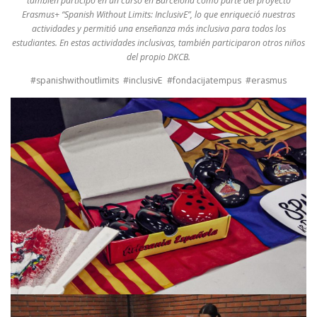
también participó en un curso en Barcelona como parte del proyecto
Erasmus+ “Spanish Without Limits: InclusivE”, lo que enriqueció nuestras
actividades y permitió una enseñanza más inclusiva para todos los
estudiantes. En estas actividades inclusivas, también participaron otros niños
del propio DKCB.
#spanishwithoutlimits #inclusivE #fondacijatempus #erasmus