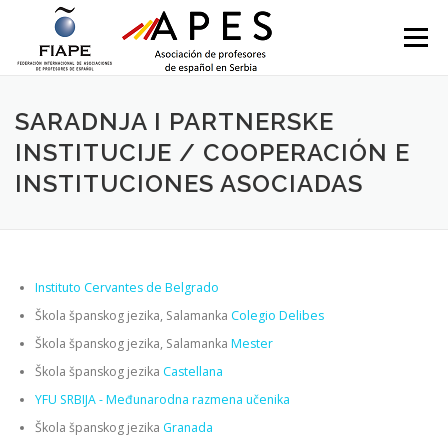
Skip to content
Menu
SARADNJA I PARTNERSKE
INSTITUCIJE / COOPERACIÓN E
INSTITUCIONES ASOCIADAS
Instituto Cervantes de Belgrado
Škola španskog jezika, Salamanka
Colegio Delibes
Škola španskog jezika, Salamanka
Mester
Škola španskog jezika
Castellana
YFU SRBIJA - Međunarodna razmena učenika
Škola španskog jezika
Granada